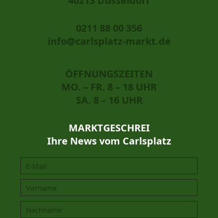
40213 Düsseldorf
0211 88 00 356
info@carlsplatz-markt.de
ÖFFNUNGSZEITEN
MO. – FR. 8 – 18 UHR
SA. 8 – 16 UHR
MARKTGESCHREI
Ihre News vom Carlsplatz