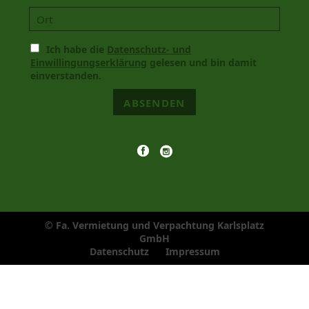
Ich habe die
Datenschutz- und
Einwillingungserklärung
gelesen und bin damit
einverstanden.
ABSENDEN
© Fa. Vermietung und Verpachtung Karlsplatz
GmbH
Navigation
Datenschutz
Impressum
überspringen