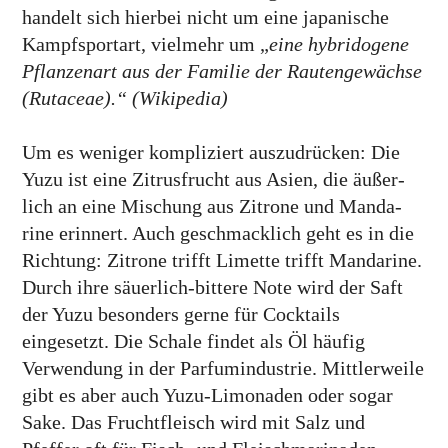
handelt sich hier­bei nicht um eine japani­sche
Kampf­sportart, viel­mehr um „
eine hybrido­gene
Pflanzen­art aus der Familie der Rauten­gewächse
(Rutaceae).“ (Wikipedia)
Um es weniger kompli­ziert auszu­drücken: Die
Yuzu ist eine Zitrus­frucht aus Asien, die äußer­
lich an eine Mischung aus Zitrone und Manda­
rine erinnert. Auch geschmack­lich geht es in die
Richtung: Zitrone trifft Limette trifft Manda­rine.
Durch ihre säuerlich-bittere Note wird der Saft
der Yuzu beson­ders gerne für Cock­tails
eingesetzt. Die Schale findet als Öl häufig
Verwen­dung in der Parfum­industrie. Mittler­weile
gibt es aber auch Yuzu-Limonaden oder sogar
Sake. Das Frucht­fleisch wird mit Salz und