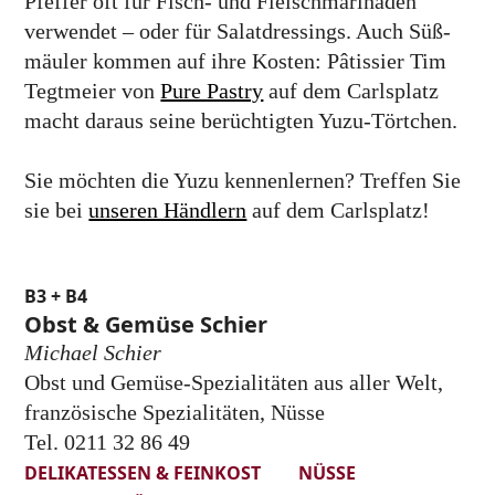
Pfeffer oft für Fisch- und Fleisch­marinaden
verwendet – oder für Salat­dressings. Auch Süß­
mäuler kommen auf ihre Kosten: Pâtissier Tim
Tegtmeier von
Pure Pastry
auf dem Carls­platz
macht daraus seine berüch­tigten Yuzu-Törtchen.
Sie möchten die Yuzu kennen­lernen? Treffen Sie
sie bei
unseren Händlern
auf dem Carlsplatz!
B3 + B4
Obst & Gemüse Schier
Michael Schier
Obst und Gemüse-Spezialitäten aus aller Welt,
französische Spezialitäten, Nüsse
Tel. 0211 32 86 49
DELIKATESSEN & FEINKOST
NÜSSE