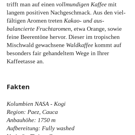
trifft man auf einen
voll­mundigen Kaffee
mit
langem positiven Nach­geschmack. Aus den viel­
fältigen Aromen treten
Kakao- und aus­
balancierte Frucht­aromen
, etwa Orange, sowie
feine Beeren­töne hervor. Dieser im tropischen
Misch­wald gewachsene
Wald­kaffee
kommt auf
besonders fair gehan­deltem Wege in Ihrer
Kaffeetasse an.
Fakten
Kolumbien NASA - Kogi
Region: Paez, Cauca
Anbauhöhe: 1750 m
Aufbereitung: Fully washed