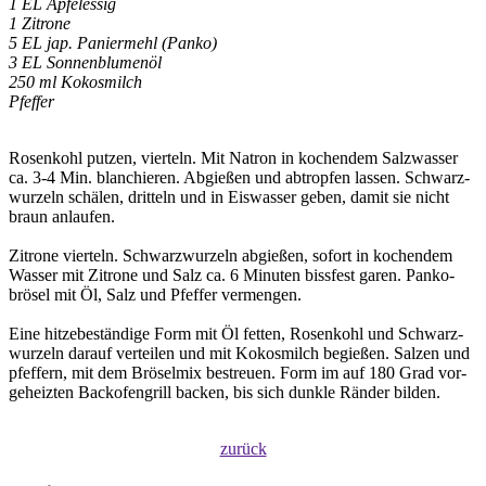
1 EL Apfelessig
1 Zitrone
5 EL jap. Paniermehl (Panko)
3 EL Sonnenblumenöl
250 ml Kokosmilch
Pfeffer
Rosen­kohl putzen, vierteln. Mit Natron in kochen­dem Salz­wasser
ca. 3-4 Min. blan­chieren. Ab­gießen und ab­tropfen lassen. Schwarz­
wurzeln schälen, dritteln und in Eis­wasser geben, damit sie nicht
braun anlaufen.
Zitrone vierteln. Schwarz­wurzeln ab­gießen, sofort in kochen­dem
Wasser mit Zitrone und Salz ca. 6 Minuten biss­fest garen. Panko­
brösel mit Öl, Salz und Pfeffer ver­mengen.
Eine hitze­beständige Form mit Öl fetten, Rosen­kohl und Schwarz­
wurzeln darauf verteilen und mit Kokos­milch begießen. Salzen und
pfeffern, mit dem Brösel­mix be­streuen. Form im auf 180 Grad vor­
geheizten Backofen­grill backen, bis sich dunkle Ränder bilden.
zurück