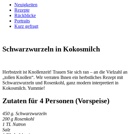
Neuigkeiten
Rezepte
Rückblicke
Portraits
Kurz gefragt
Schwarzwurzeln
in Kokosmilch
Herbst­zeit ist Knollen­zeit! Trauen Sie sich ran – an die Viel­zahl an
„tollen Knollen“. Wir verraten Ihnen ein herbst­liches Rezept mit
Schwarz­wurzeln und Rosen­kohl, ganz modern inter­pretiert in
Kokos­milch. Yummie!
Zutaten für 4 Personen (Vorspeise)
450 g. Schwarzwurzeln
200 g Rosenkohl
1 TL Natron
Salz