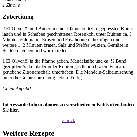
1 Zitrone
Zubereitung
2 El Olivenöl und Butter in einer Pfanne er­hitzen, ge­pressten Knob­
lauch und in Scheiben ge­schnittenen Rosen­kohl unter Rühren ca. 3
Minuten gold­braun, Erbsen und Fava­bohnen hinzu­fügen und
weitere 1–2 Minuten braten. Salz und Pfeffer würzen. Gemüse in
Schlüssel geben und warm stellen.
1 El Olivenöl in die Pfanne geben, Mandel­stifte und ca, ½ Bund
gezupf­ten Salbei­blätter unter Rühren gold­braun braten. Fein ab­
geriebene Zitronen­schale unter­heben. Die Mandeln-Salbei­mischung
unter die Gemüse­mischung heben. Fertig.
Guten Appetit!
Interessante Informationen zu verschiedenen Kohlsorten finden
Sie hier.
zurück
Weitere Rezepte