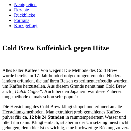
Neuigkeiten
Rezepte
Rückblicke
Portraits
Kurz gefragt
Cold Brew
Koffeinkick gegen Hitze
Alles kalter Kaffee? Von wegen! Die Methode des Cold Brew
wurde bereits im 17. Jahr­hundert notge­drungen von den Nieder­
ländern erfunden, die auf ihren Reisen experi­mentierfreudig wurden,
um Kaffee her­zustellen. Aus diesem Grunde nennt man Cold Brew
auch
„Dutch Coffee“
. Auch bei den Japanern war diese Zuberei­
tungsmethode damals schon sehr populär.
Die Herstellung des Cold Brew klingt simpel und erinnert an alte
Herstel­lungs­methoden. Man extrahiert grob gemah­lenes Kaffee­
pulver
für ca. 12 bis 24 Stunden
in raum­temperiertem Wasser und
filtert ihn dann. Klingt einfach, ist aber in der Umsetz­ung meist nicht
gelungen, denn hier ist es wichtig, eine hoch­wertige Röstung zu ver­