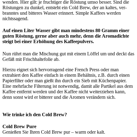
wenden. Hier gilt: je fruchtiger die Röstung umso besser. Sind die
Röstungen zu dunkel, entsteht ein Cold Brew, der an kaltes, ver­
branntes und bitteres Wasser erinnert. Simple Kaffees werden
nichtssagend.
Auf einen Liter Wasser gibt man min­destens 80 Gramm einer
guten Röstung, gerne aber auch mehr, denn die Aroma­dichte
steigt bei einer Erhöhung des Kaffeepulvers.
Nun rührt man die Mischung gut mit einem Löffel um und deckt das
Gefäß mit Frisch­haltefolie ab.
Hierzu eignet sich hervor­ragend eine French Press oder man
extrahiert den Kaffee einfach in einem Behältnis, z.B. durch einen
Papier­filter oder man gießt ihn durch ein Sieb mit Küchen­papier.
Eine mehr­fache Filterung ist not­wendig, damit alle Partikel aus dem
Kaffee ent­fernt werden und der Kaffee nicht weiter­ziehen kann,
denn sonst wird er bitterer und die Aromen verändern sich.
Wie trinke ich den Cold Brew?
Cold Brew Pure
Genießen Sie Ihren Cold Brew pur – warm oder kalt.