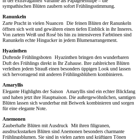
in der extravaganten Variante als Papageientulpe – die
sympathischen Blüten zaubern sofort Frühlingsstimmung.
Ranunkeln
Zarte Pracht in vielen Nuancen Die feinen Blüten der Ranunkeln
öffnen sich weit und gewähren einen tiefen Einblick in ihr Inneres.
Von zartem Weiß und Rosé bis hin zu intensiveren Farbtönen sind
Ranunkeln echte Hingucker in jedem Blumenarrangement.
Hyazinthen
Duftende Frühlingsboten Hyazinthen bringen den wunderbaren
Duft des Frühlings direkt in Ihr Zuhause. Ihre zahlreichen Blüten
verleihen jedem Strauß einen besonders üppigen Look und lassen
sich hervorragend mit anderen Frühlingsblühern kombinieren.
Amaryllis
Elegante Highlights der Saison Amaryllis sind ein echter Blickfang
und haben jetzt ihre Hauptsaison. Die außergewöhnlichen, samtigen
Blüten lassen sich wunderbar mit Beiwerk kombinieren und sorgen
für eine elegante Note.
Anemonen
Zauberhafte Blüten mit Ausdruck Mit ihren filigranen,
ausdrucksstarken Blüten sind Anemonen besonders charmante
Frühlingsblumen. Sie sind in vielen zarten und kräftigen Tönen