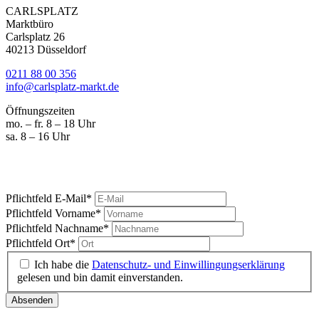
CARLSPLATZ
Marktbüro
Carlsplatz 26
40213 Düsseldorf
0211 88 00 356
info@carlsplatz-markt.de
Öffnungszeiten
mo. – fr. 8 – 18 Uhr
sa. 8 – 16 Uhr
Marktgeschrei
Ihre News vom Carlsplatz
Pflichtfeld
E-Mail
*
Pflichtfeld
Vorname
*
Pflichtfeld
Nachname
*
Pflichtfeld
Ort
*
Ich habe die
Datenschutz- und Einwillingungserklärung
gelesen und bin damit einverstanden.
Absenden