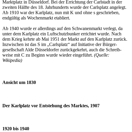
Markt­platz in Düssel­dorf. Bei der Errichtung der Carl­stadt in der
zweiten Hälfte des 18. Jahr­hunderts wurde der Carls­platz angelegt.
Ab 1910 war der Karl­platz, nun mit K und ohne s geschrieben,
endgültig als Wochen­markt etabliert.
Ab 1940 wurde er allerdings auf den Schwanen­markt verlegt, da
unter dem Karlplatz ein Luft­schutzbunker errichtet wurde. Nach
dem Krieg kehrte ab Mai 1951 der Markt auf den Karl­platz zurück.
Inzwischen ist das S im „Carlsplatz“ auf Initiative der Bürger­
gesellschaft Alde Düssel­dorfer zurück­gekehrt, auch die Schreib­
weise mit C zu Beginn wurde wieder eingeführt.
(Quelle:
Wikipedia)
Ansicht um 1830
Der Karlplatz vor Entstehung des Marktes, 1907
1920 bis 1940