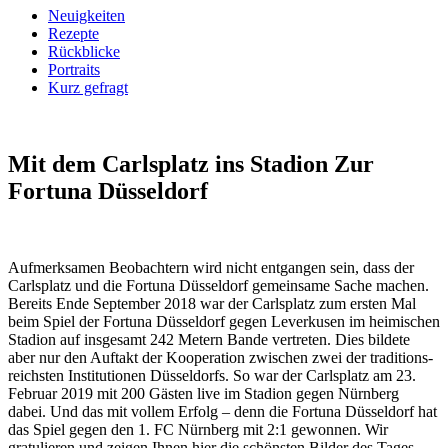
Neuigkeiten
Rezepte
Rückblicke
Portraits
Kurz gefragt
Mit dem Carlsplatz ins Stadion
Zur
Fortuna Düsseldorf
Aufmerksamen Beobach­tern wird nicht ent­gangen sein, dass der
Carls­platz und die Fortuna Düsseldorf gemein­same Sache machen.
Bereits Ende Septem­ber 2018 war der Carls­platz zum ersten Mal
beim Spiel der Fortuna Düssel­dorf gegen Lever­kusen im heim­ischen
Stadion auf insge­samt 242 Metern Bande ver­treten. Dies bildete
aber nur den Auf­takt der Koopera­tion zwischen zwei der traditions­
reichsten Institu­tionen Düssel­dorfs. So war der Carlsplatz am 23.
Februar 2019 mit 200 Gästen live im Stadion gegen Nürn­berg
dabei. Und das mit vollem Erfolg – denn die Fortuna Düsseldorf hat
das Spiel gegen den 1. FC Nürn­berg mit 2:1 gewonnen. Wir
gratulieren und zeigen Ihnen hier die schönsten Bilder des Tages.