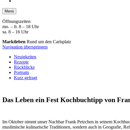
Menü
Öffnungszeiten
mo. – fr. 8 – 18 Uhr
sa. 8 – 16 Uhr
Marktleben
Rund um den Carlsplatz
Navigation überspringen
Neuigkeiten
Rezepte
Rückblicke
Portraits
Kurz gefragt
Das Leben ein Fest
Kochbuchtipp von Fra
Im Oktober nimmt unser Nachbar Frank Petz­chen in seinem Koch­buch
musli­mische kulina­rische Tradi­tionen, sondern auch in Geo­grafie, 