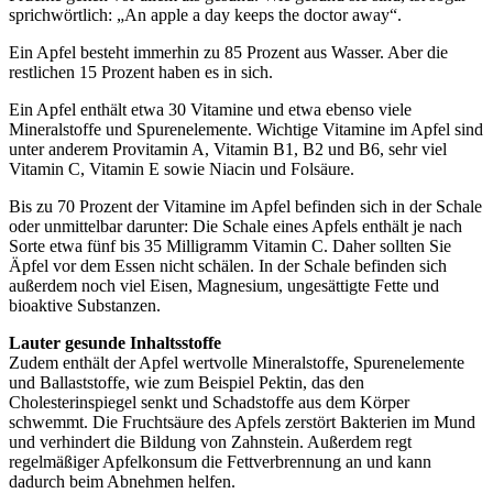
sprichwörtlich: „An apple a day keeps the doctor away“.
Ein Apfel besteht immerhin zu 85 Prozent aus Wasser. Aber die
restlichen 15 Prozent haben es in sich.
Ein Apfel enthält etwa 30 Vitamine und etwa ebenso viele
Mineralstoffe und Spurenelemente. Wichtige Vitamine im Apfel sind
unter anderem Provitamin A, Vitamin B1, B2 und B6, sehr viel
Vitamin C, Vitamin E sowie Niacin und Folsäure.
Bis zu 70 Prozent der Vitamine im Apfel befinden sich in der Schale
oder unmittelbar darunter: Die Schale eines Apfels enthält je nach
Sorte etwa fünf bis 35 Milligramm Vitamin C. Daher sollten Sie
Äpfel vor dem Essen nicht schälen. In der Schale befinden sich
außerdem noch viel Eisen, Magnesium, ungesättigte Fette und
bioaktive Substanzen.
Lauter gesunde Inhaltsstoffe
Zudem enthält der Apfel wertvolle Mineralstoffe, Spurenelemente
und Ballaststoffe, wie zum Beispiel Pektin, das den
Cholesterinspiegel senkt und Schadstoffe aus dem Körper
schwemmt. Die Fruchtsäure des Apfels zerstört Bakterien im Mund
und verhindert die Bildung von Zahnstein. Außerdem regt
regelmäßiger Apfelkonsum die Fettverbrennung an und kann
dadurch beim Abnehmen helfen.